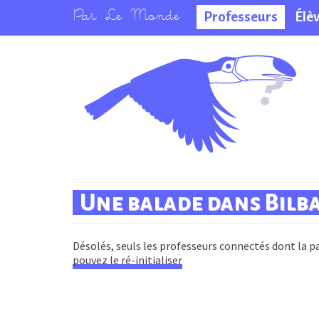
Professeurs
Élè
La salle des
professeurs
Une balade dans Bilb
Désolés, seuls les professeurs connectés dont la pa
pouvez le ré-initialiser