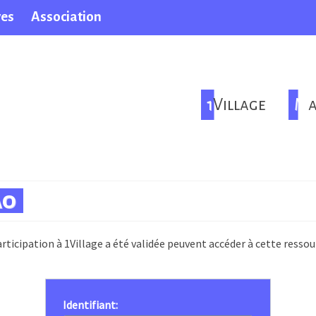
ves
Association
1Village
M
ao
rticipation à 1Village a été validée peuvent accéder à cette ressou
Identifiant: