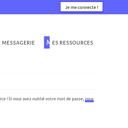
Je me connecte !
a messagerie
Mes ressources
rce ! Si vous avez oublié votre mot de passe,
vous