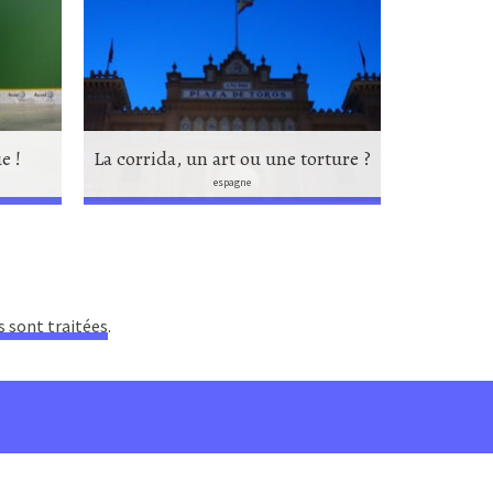
e !
La corrida, un art ou une torture ?
Un cours
espagne
s sont traitées
.