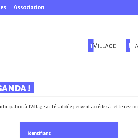
ves
Association
1Village
M
ganda !
rticipation à 1Village a été validée peuvent accéder à cette ressou
Identifiant: