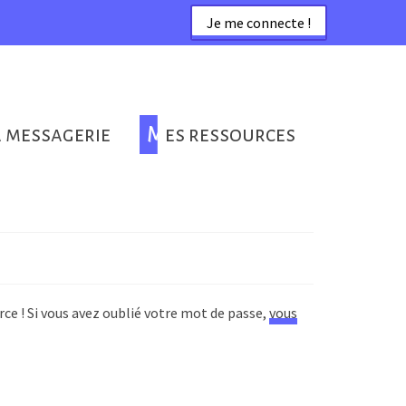
Je me connecte !
a messagerie
Mes ressources
rce ! Si vous avez oublié votre mot de passe,
vous