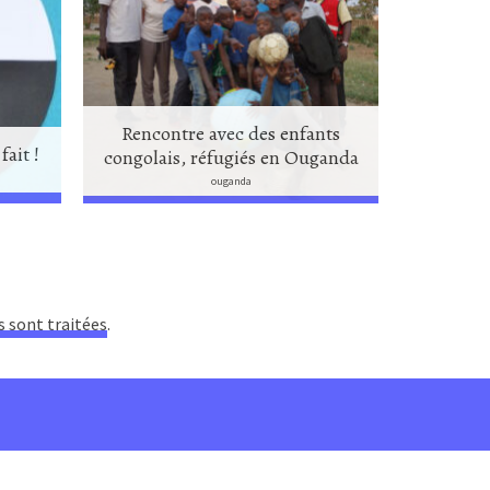
Rencontre avec des enfants
fait !
congolais, réfugiés en Ouganda
La 
ouganda
s sont traitées
.