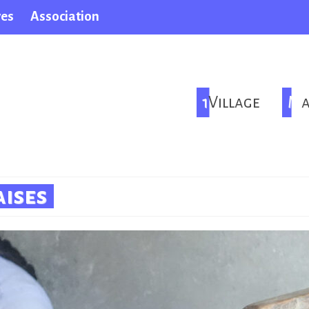
ves
Association
1Village
M
aises