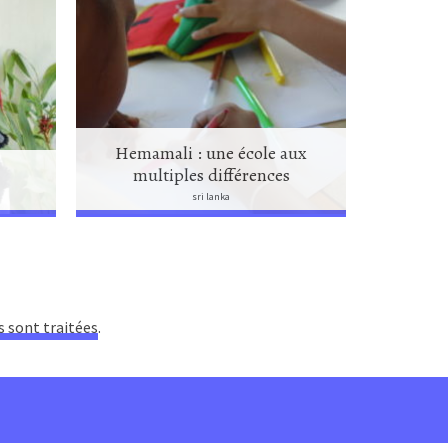
Hemamali : une école aux
multiples différences
Les Peli
sri lanka
s sont traitées
.