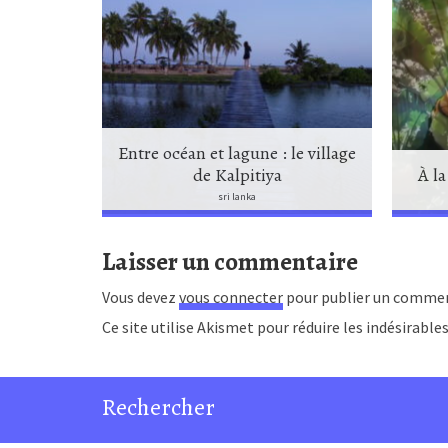
Entre océan et lagune : le village
ah
de Kalpitiya
À la
sri lanka
Laisser un commentaire
Vous devez
vous connecter
pour publier un commen
Ce site utilise Akismet pour réduire les indésirable
Rechercher