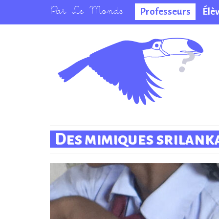
Professeurs
Élè
La salle des
professeurs
Des mimiques srilank