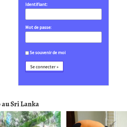
Identifiant:
Mot de passe:
Se souvenir de moi
o au Sri Lanka