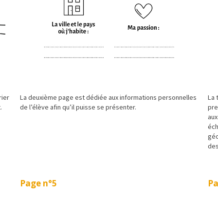
rier
La deuxième page est dédiée aux informations personnelles
La 
.
de l’élève afin qu’il puisse se présenter.
pre
aux
éch
géo
des
Page n°5
Pa