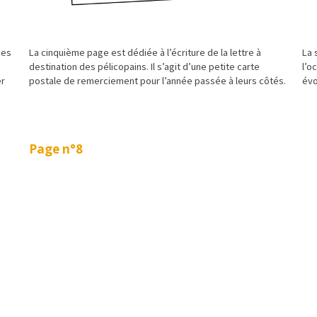
Les
La cinquième page est dédiée à l’écriture de la lettre à
La 
s
destination des pélicopains. Il s’agit d’une petite carte
l’o
er
postale de remerciement pour l’année passée à leurs côtés.
évo
Page n°8