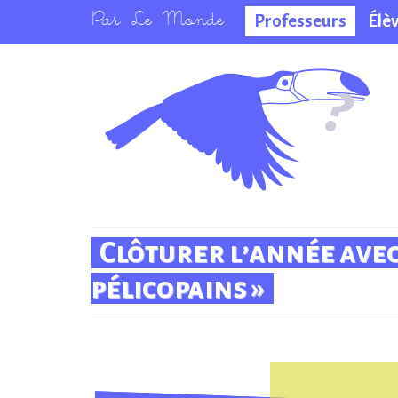
Professeurs
Élè
La salle des
professeurs
Clôturer l’année avec
pélicopains »