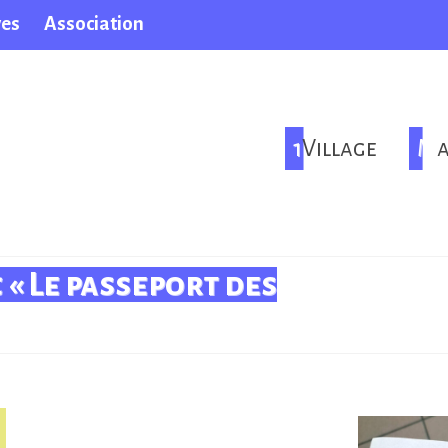
ves
Association
1Village
M
 « Le passeport des