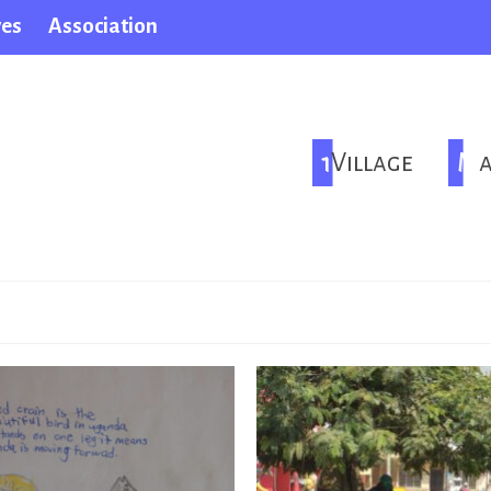
ves
Association
1Village
M