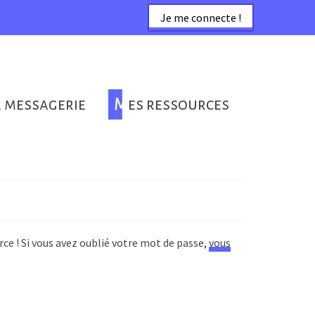
Je me connecte !
a messagerie
Mes ressources
rce ! Si vous avez oublié votre mot de passe,
vous