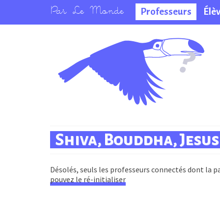
Professeurs
Élè
La salle des
professeurs
Shiva, Bouddha, Jesus 
Désolés, seuls les professeurs connectés dont la pa
pouvez le ré-initialiser