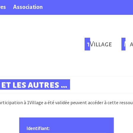
ves
Association
1Village
M
et les autres …
rticipation à 1Village a été validée peuvent accéder à cette ressou
Identifiant: