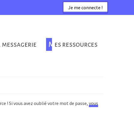
Je me connecte !
a messagerie
Mes ressources
rce ! Si vous avez oublié votre mot de passe,
vous