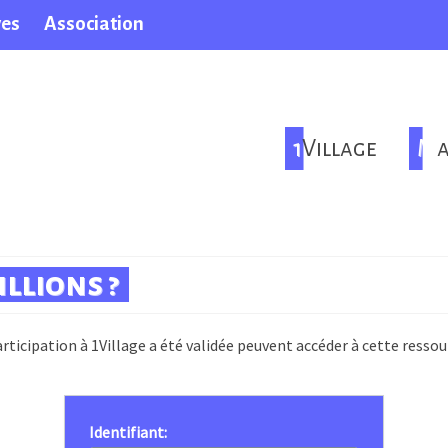
ves
Association
1Village
M
llions ?
rticipation à 1Village a été validée peuvent accéder à cette ressou
Identifiant: