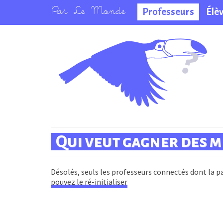
Professeurs
Élè
La salle des
professeurs
Qui veut gagner des mi
Désolés, seuls les professeurs connectés dont la pa
pouvez le ré-initialiser