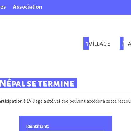
ves
Association
1Village
M
 Népal se termine
rticipation à 1Village a été validée peuvent accéder à cette ressou
Identifiant: