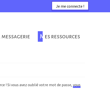
Je me connecte !
a messagerie
Mes ressources
rce ! Si vous avez oublié votre mot de passe,
vous