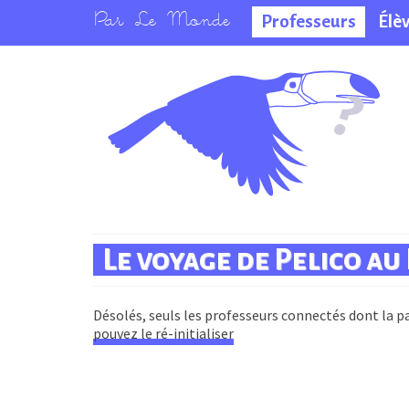
Professeurs
Élè
La salle des
professeurs
Le voyage de Pelico au
Désolés, seuls les professeurs connectés dont la pa
pouvez le ré-initialiser