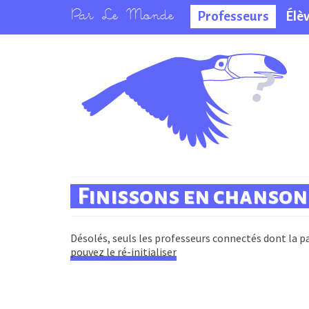
Professeurs
Élè
La salle des
professeurs
Finissons en chanson 
Désolés, seuls les professeurs connectés dont la pa
pouvez le ré-initialiser