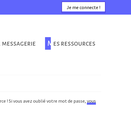
Je me connecte !
a messagerie
Mes ressources
rce ! Si vous avez oublié votre mot de passe,
vous