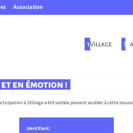
ves
Association
1Village
M
et en émotion !
rticipation à 1Village a été validée peuvent accéder à cette ressou
Identifiant: