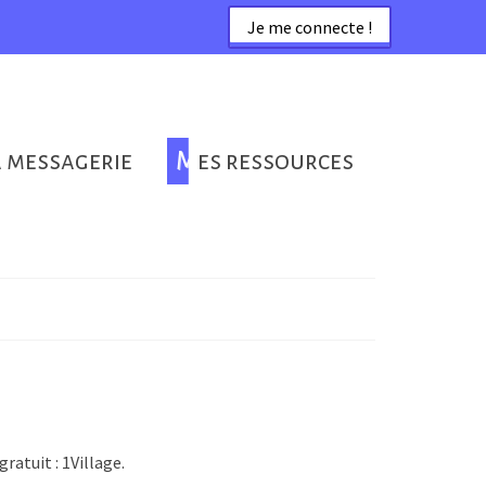
Je me connecte !
a messagerie
Mes ressources
atuit : 1Village.