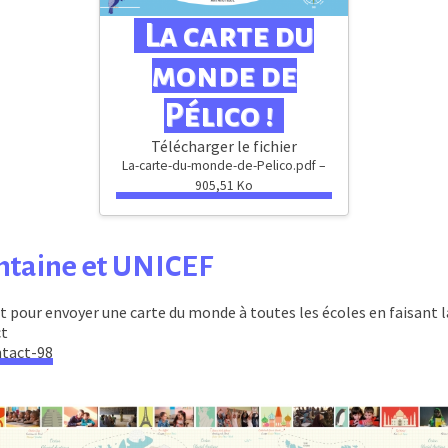
La carte du
monde de
Pélico !
Télécharger le fichier
La-carte-du-monde-de-Pelico.pdf –
905,51 Ko
ontaine et UNICEF
t pour envoyer une carte du monde à toutes les écoles en faisant l
ct
ntact-98