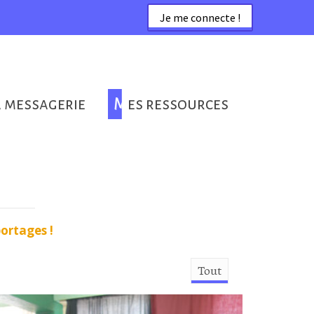
Je me connecte !
a messagerie
Mes ressources
portages !
Tout