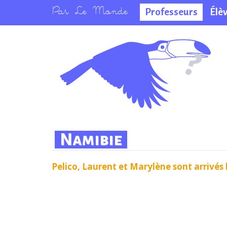
Professeurs
Élè
La salle des
professeurs
Namibie
Pelico, Laurent et Marylène sont arrivés 