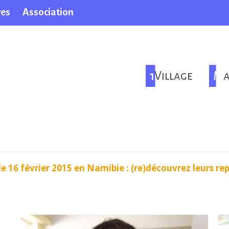
ves
Association
1Village
M
le 16 février 2015 en Namibie : (re)découvrez leurs re