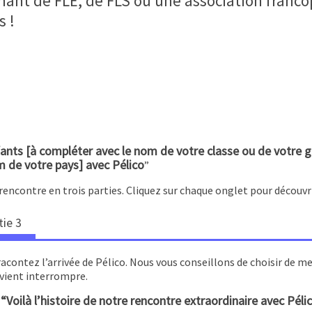
ant de FLE, de FLS ou une association francop
s !
nts [à compléter avec le nom de votre classe ou de votre g
om de votre pays] avec Pélico
”
rencontre en trois parties. Cliquez sur chaque onglet pour découvr
tie 3
 racontez l’arrivée de Pélico. Nous vous conseillons de choisir de
o vient interrompre.
“Voilà l’histoire de notre rencontre extraordinaire avec Pélic
e