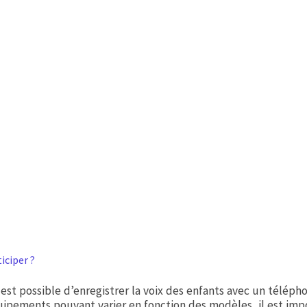
iciper ?
l est possible d’enregistrer la voix des enfants avec un télép
uipements pouvant varier en fonction des modèles, il est imp