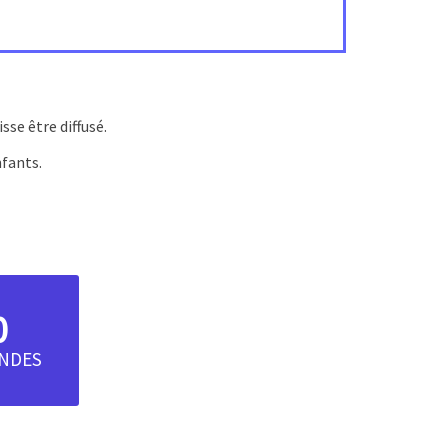
sse être diffusé.
nfants.
0
NDES