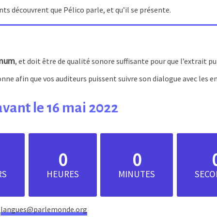
ts découvrent que Pélico parle, et qu’il se présente.
mum
, et doit être de qualité sonore suffisante pour que l’extrait pui
onne afin que vos auditeurs puissent suivre son dialogue avec les e
avant le 16 mai 2022
0
0
RS
HEURES
MINUTES
SECO
à
langues@parlemonde.org