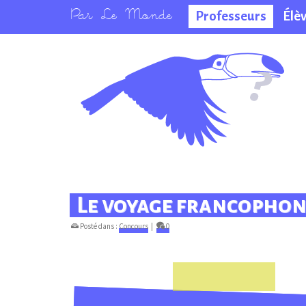
Professeurs
Élè
La salle des
professeurs
Le voyage francophon
Posté dans :
Concours
|
0