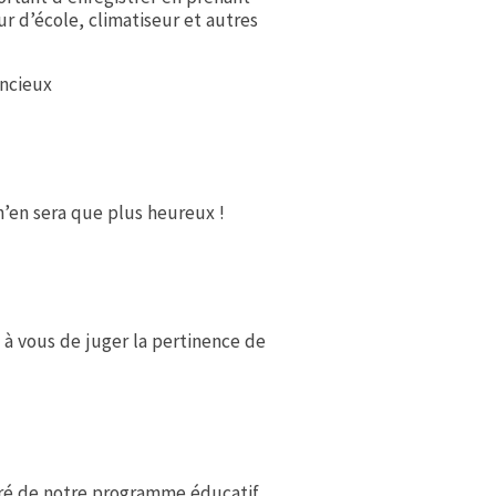
ur d’école, climatiseur et autres
encieux
 n’en sera que plus heureux !
s à vous de juger la pertinence de
piré de notre programme éducatif