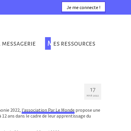
Je me connecte !
a messagerie
Mes ressources
17
MAR 2022
honie 2022,
l’association Par Le Monde
propose une
 à 12 ans dans le cadre de leur apprentissage du