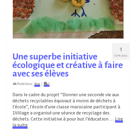
1
Une superbe initiative
JUIN 2022
écologique et créative à faire
avec ses élèves
Posté dans :
Blog
|
0
Dans le cadre du projet “Donner une seconde vie aux
déchets recyclables équivaut à moins de déchets à
l’école”, l’école d’une classe marocaine participant à
1Village a organisé une séance de recyclage des
déchets. Cette initiative à pour but l’éducation …
Lire
la suite