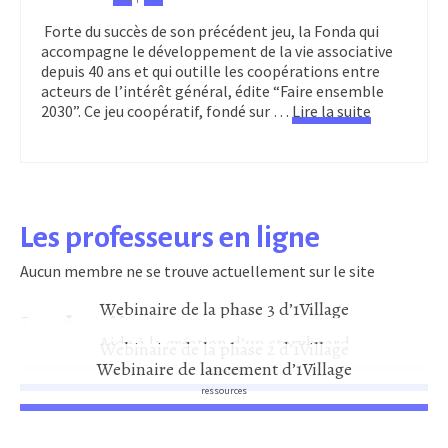
Forte du succès de son précédent jeu, la Fonda qui
accompagne le développement de la vie associative
depuis 40 ans et qui outille les coopérations entre
acteurs de l’intérêt général, édite “Faire ensemble
2030”. Ce jeu coopératif, fondé sur …
Lire la suite
Les professeurs en ligne
Aucun membre ne se trouve actuellement sur le site
Webinaire de la phase 3 d’1Village
Les dernières ressources
ressources
Aide à la création d’un storyboard
Webinaire de la phase 2 d’1Village
Webinaire de lancement d’1Village
ressources
ressources