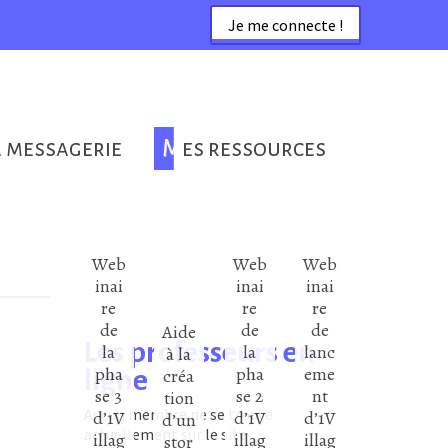
Je me connecte !
a messagerie
Mes ressources
Web
Web
Web
inai
inai
inai
re
re
re
de
de
de
Aide
Les professeurs en
la
la
lanc
à la
pha
pha
eme
ligne
créa
se 3
se 2
nt
tion
Aucun membre ne se trouve
d’1V
d’1V
d’1V
d’un
actuellement sur le site
illag
illag
illag
stor