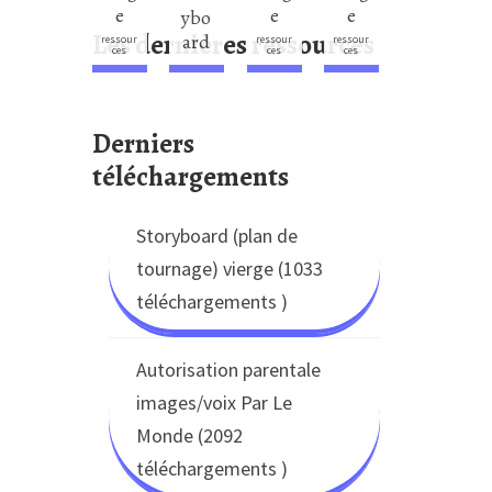
e
e
e
ybo
Les dernières ressources
ard
ressour
ressour
ressour
ces
ces
ces
Derniers
téléchargements
Storyboard (plan de
tournage) vierge (1033
téléchargements )
Autorisation parentale
images/voix Par Le
Monde (2092
téléchargements )