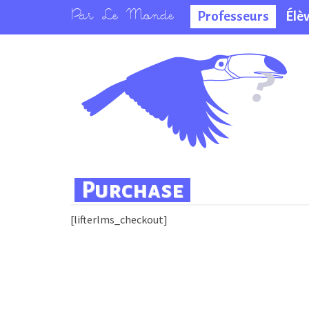
Professeurs
Élè
La salle des
professeurs
Purchase
[lifterlms_checkout]