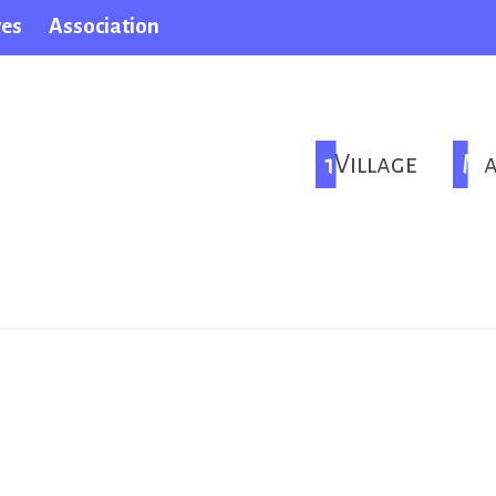
ves
Association
1Village
M