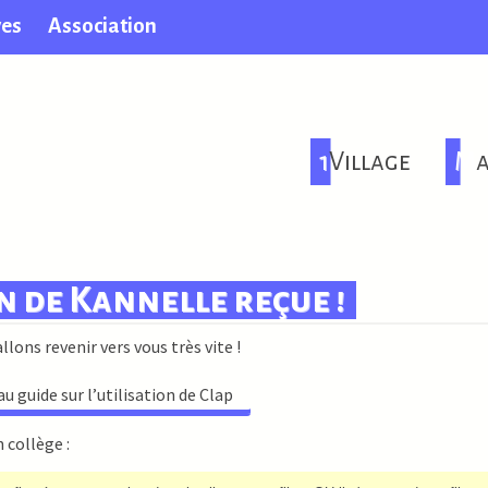
ves
Association
1Village
M
n de Kannelle reçue !
lons revenir vers vous très vite !
au guide sur l’utilisation de Clap
collège :