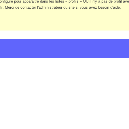
figuré pour apparaitre dans les listes « profils » OU il n'y a pas de profil av
l. Merci de contacter l'administrateur du site si vous avez besoin d'aide.